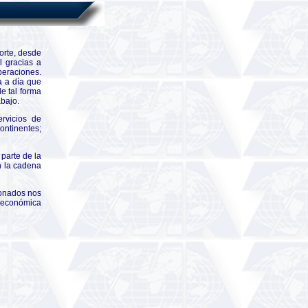
orte, desde
 gracias a
operaciones.
a a día que
e tal forma
bajo.
rvicios de
ontinentes;
parte de la
n la cadena
ionados nos
y económica