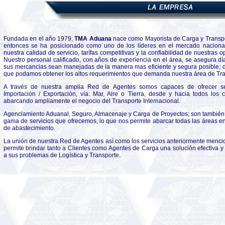
Fundada en el año 1979,
TMA Aduana
nace como Mayorista de Carga y Transp
entonces se ha posicionado como uno de los líderes en el mercado nacional
nuestra calidad de servicio, tarífas competitivas y la confiabilidad de nuestras 
Nuestro personal calificado, con años de experiencia en el área, se asegura dí
sus mercancias sean manejadas de la manera mas eficiente y segura posible; d
que podamos obtener los altos requerimientos que demanda nuestra área de Tra
A través de nuestra amplia Red de Agentes somos capaces de ofrecer se
Importación / Exportación, vía: Mar, Aire o Tierra, desde y hacia todos los c
abarcando ampliamente el negocio del Transporte Internacional.
Agenciamiento Aduanal, Seguro, Almacenaje y Carga de Proyectos; son también 
gama de servicios que ofrecemos, lo que nos permite abarcar todas las áreas e
de abastecimiento.
La unión de nuestra Red de Agentes así como los servicios anteriormente menc
permite brindar tanto a Clientes como Agentes de Carga una solución efectiva 
a sus problemas de Logística y Transporte.